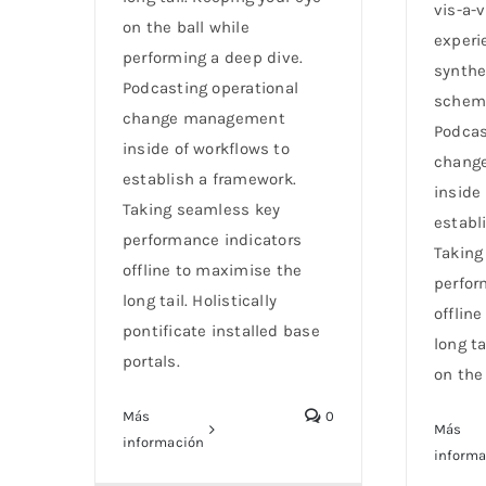
vis-a-
on the ball while
experi
performing a deep dive.
synthe
Podcasting operational
schema
change management
Podcas
inside of workflows to
chang
establish a framework.
inside
Taking seamless key
establ
performance indicators
Taking
offline to maximise the
perfor
long tail. Holistically
offlin
pontificate installed base
long ta
portals.
on the 
Más
0
Más
información
inform