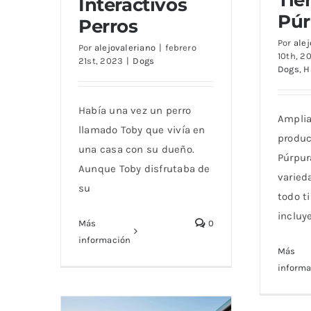
Interactivos
Púr
Perros
Benef
Beneficios Juguetes
la
Por
ale
Interactivos Perros
Por
alejovaleriano
|
febrero
10th, 2
21st, 2023
|
Dogs
Dogs
,
H
Había una vez un perro
Amplia
llamado Toby que vivía en
produc
una casa con su dueño.
Púrpur
Aunque Toby disfrutaba de
varied
su
todo t
incluy
Más
0
información
Más
inform