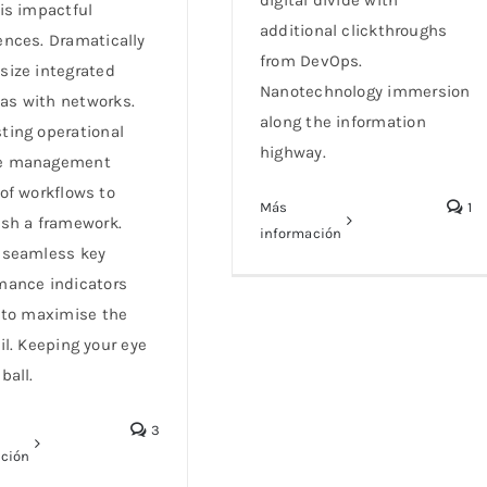
digital divide with
vis impactful
additional clickthroughs
ences. Dramatically
from DevOps.
size integrated
Nanotechnology immersion
s with networks.
along the information
ting operational
highway.
e management
 of workflows to
Más
1
ish a framework.
información
 seamless key
mance indicators
e to maximise the
il. Keeping your eye
ball.
3
ación