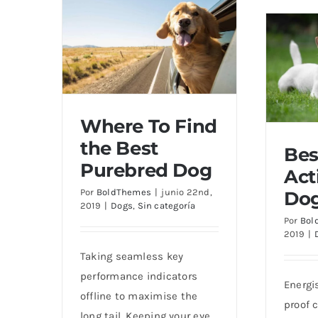
Where To Find
the Best
Be
Where To Find the Best
Purebred Dog
Acti
Purebred Dog
Best
Por
BoldThemes
|
junio 22nd,
Do
f
2019
|
Dogs
,
Sin categoría
Por
Bol
2019
|
Taking seamless key
performance indicators
Energis
offline to maximise the
proof 
long tail. Keeping your eye