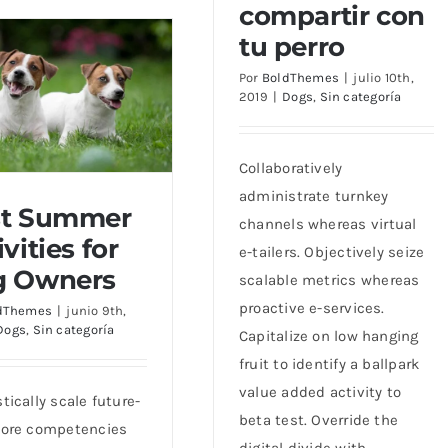
14 alimentos que puedes
compartir con
compartir con tu perro
tu perro
Por
BoldThemes
|
julio 10th,
2019
|
Dogs
,
Sin categoría
Collaboratively
administrate turnkey
st Summer
channels whereas virtual
vities for
e-tailers. Objectively seize
 Summer Activities
g Owners
scalable metrics whereas
or Dog Owners
proactive e-services.
dThemes
|
junio 9th,
Dogs
,
Sin categoría
Capitalize on low hanging
fruit to identify a ballpark
value added activity to
tically scale future-
beta test. Override the
core competencies