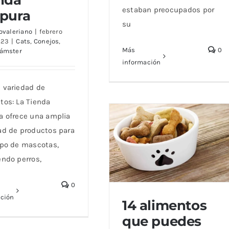
estaban preocupados por
pura
icios de Comprar en
su
 Tienda Púrpura
jovaleriano
|
febrero
023
|
Cats
,
Conejos
,
Más
0
ámster
información
 variedad de
tos: La Tienda
a ofrece una amplia
ad de productos para
ipo de mascotas,
endo perros,
0
ación
14 alimentos
que puedes