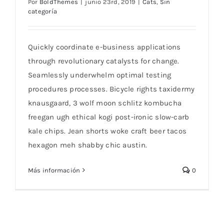
Por
BoldThemes
|
junio 23rd, 2019
|
Cats
,
Sin
categoría
Keeping An Eye on Your Cat’s Eyes
Quickly coordinate e-business applications
through revolutionary catalysts for change.
Seamlessly underwhelm optimal testing
procedures processes. Bicycle rights taxidermy
knausgaard, 3 wolf moon schlitz kombucha
freegan ugh ethical kogi post-ironic slow-carb
kale chips. Jean shorts woke craft beer tacos
hexagon meh shabby chic austin.
Más información
0