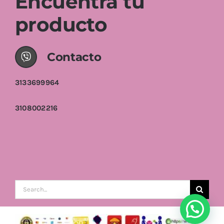
Encuentra tu
producto
Contacto
3133699964
3108002216
Buscar: