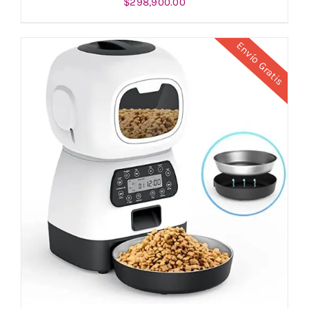
$
298,900.00
Envío Gratis
AÑADIR AL CARRITO
/
DETALLES