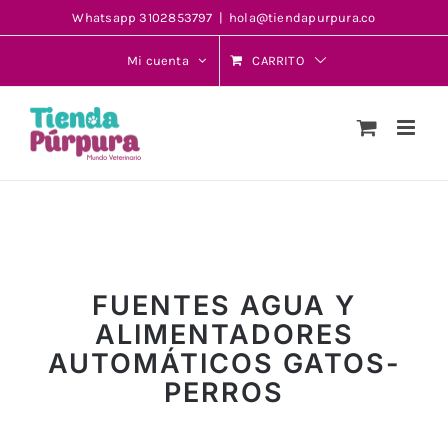
Saltar
Whatsapp 3102853797
|
hola@tiendapurpura.co
al
Mi cuenta
CARRITO
contenido
FUENTES AGUA Y
ALIMENTADORES
AUTOMÁTICOS GATOS-
PERROS