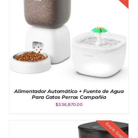
Valorado
AÑADIR AL CARRITO
/
DETALLES
con
5.00
de
5
Alimentador Automático + Fuente de Agua
Para Gatos Perros Compañía
$
336,870.00
Envío Gratis
AÑADIR AL CARRITO
/
DETALLES