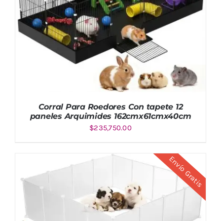
Corral Para Roedores Con tapete 12
paneles Arquimides 162cmx61cmx40cm
$
235,750.00
Envío Gratis
AÑADIR AL CARRITO
/
DETALLES