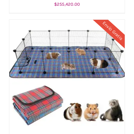
$
255,420.00
Envío Gratis
AÑADIR AL CARRITO
/
DETALLES