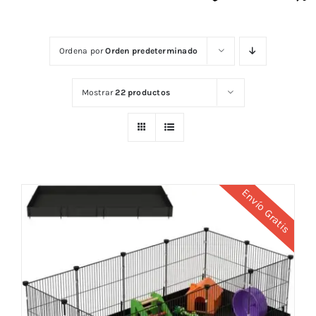
Ordena por
Orden predeterminado
Mostrar
22 productos
Envío Gratis