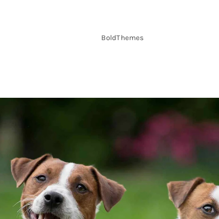
BoldThemes