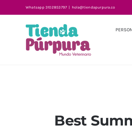
Saltar
Whatsapp 3102853797
|
hola@tiendapurpura.co
al
contenido
PERSON
Best Summe