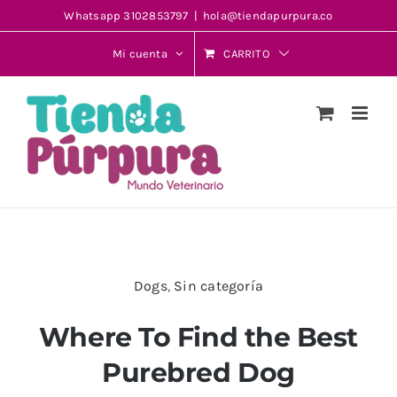
Saltar
Whatsapp 3102853797
|
hola@tiendapurpura.co
al
Mi cuenta
CARRITO
contenido
Dogs
,
Sin categoría
Where To Find the Best
Purebred Dog