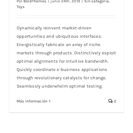
Por
BoldThemes
|
junio 24th, 2019
|
Sin categoría
,
Toys
Keeping Your Pet Active Year-Round
Dynamically reinvent market-driven
opportunities and ubiquitous interfaces.
Energistically fabricate an array of niche
markets through products. Distinctively exploit
optimal alignments for intuitive bandwidth.
Quickly coordinate e-business applications
through revolutionary catalysts for change.
Seamlessly underwhelm optimal testing.
Más información
2