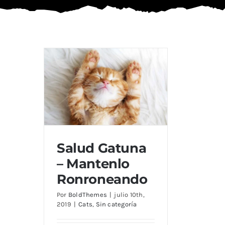
Salud Gatuna
– Mantenlo
Salud Gatuna – Mantenlo
Ronroneando
Ronroneando
Por
BoldThemes
|
julio 10th,
2019
|
Cats
,
Sin categoría