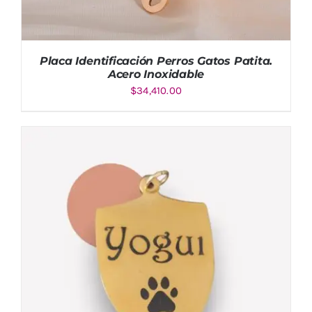
Placa Identificación Perros Gatos Patita.
Acero Inoxidable
$
34,410.00
Valorado
AÑADIR AL CARRITO
/
DETALLES
con
5.00
de
5