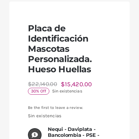
Placa de
Identificación
Mascotas
Personalizada.
Hueso Huellas
$
15,420.00
$
22,140.00
El
El
30% Off
Sin existencias
precio
precio
original
actual
era:
es:
Be the first to leave a review.
$22,140.00.
$15,420.00.
Sin existencias
Nequi - Daviplata -
Bancolombia - PSE -