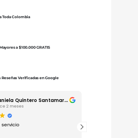
Burbujas
Perros/Gatos
 a Toda Colombia
cantidad
 Mayores a $100.000 GRATIS
 Reseñas Verificadas en Google
Daniela Quintero Santamaria
Luis Andre
ce 2 meses
hace 4 mese
 servicio
Gracias por esta ma
agradecido