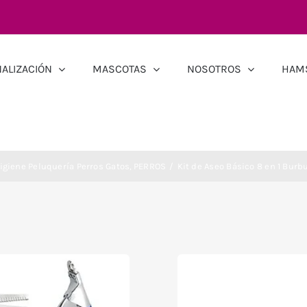
ALIZACIÓN
MASCOTAS
NOSOTROS
HAM
igiene Peluquería Perros Gatos
PERROS
Kit de Aseo Básico 8 en 1 Burb