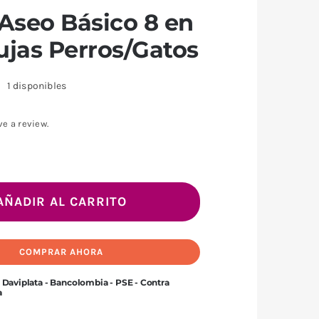
 Aseo Básico 8 en
ujas Perros/Gatos
1 disponibles
ve a review.
Kit
de
AÑADIR AL CARRITO
Aseo
Básico
COMPRAR AHORA
8
en
 Daviplata - Bancolombia - PSE - Contra
a
1