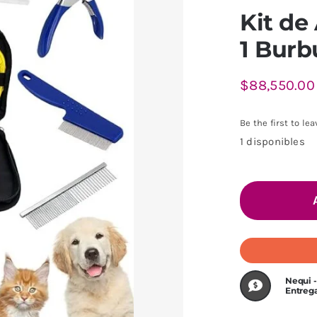
Kit de
1 Burb
$
88,550.00
Be the first to lea
1 disponibles
Nequi -
Entreg