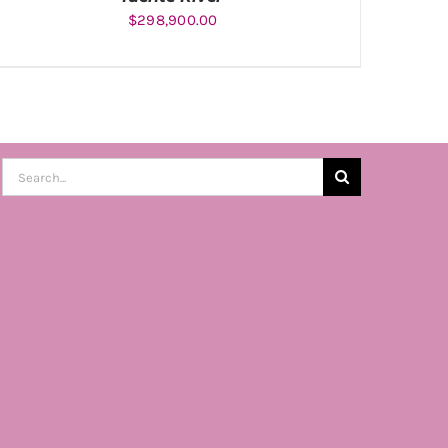
$
298,900.00
AÑADIR AL CARRITO
/
DETALLES
Buscar: