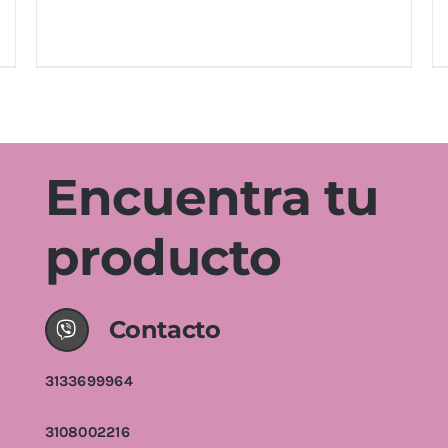
AÑADIR AL CARRITO
/
DETALLES
Encuentra tu
producto
Contacto
3133699964
3108002216