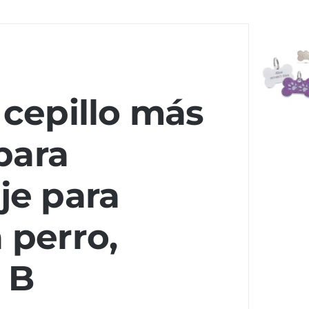
 cepillo más
para
je para
 perro,
 B