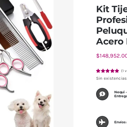
Kit Tij
Profes
Peluqu
Acero 
$
148,952.0
(
1
v
Valorado
1
Sin existencias
con
5.00
de 5
en base a
valoración
Nequi -
de un cliente
Entreg
Envíos