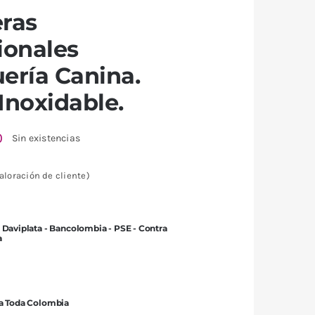
eras
ionales
ería Canina.
Inoxidable.
0
Sin existencias
aloración de cliente)
 Daviplata - Bancolombia - PSE - Contra
a
 a Toda Colombia