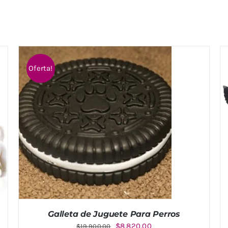
Oferta!
Galleta de Juguete Para Perros
El
El
$
8,820.00
$
19,900.00