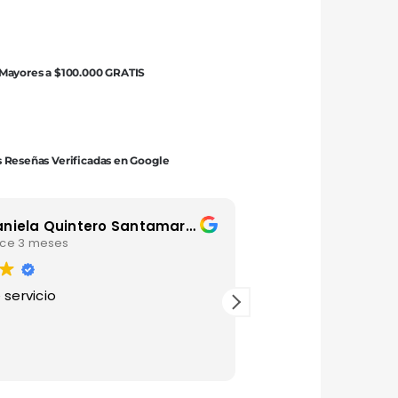
 Mayores a $100.000 GRATIS
 Reseñas Verificadas en Google
Daniela Quintero Santamaria
Luis Andre
ce 3 meses
hace 4 mese
 servicio
Gracias por esta ma
agradecido