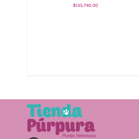
$
135,740.00
AÑADIR AL CARRITO
/
DETALLES