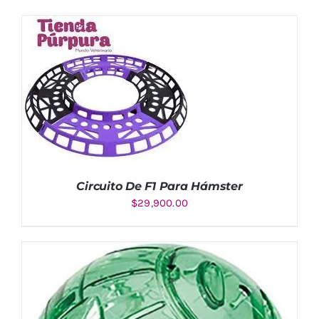
Circuito De F1 Para Hámster
$
29,900.00
Valorado
AÑADIR AL CARRITO
/
con
5.00
de
DETALLES
5