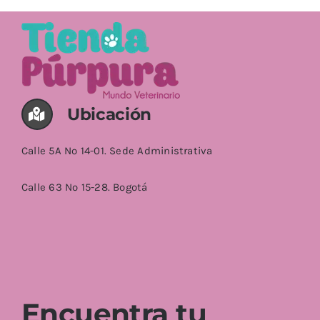
Valorado
AÑADIR AL CARRITO
/
DETALLES
con
5.00
de
5
Ubicación
Calle 5A No 14-01. Sede Administrativa
Calle 63 No 15-28. Bogotá
Encuentra tu