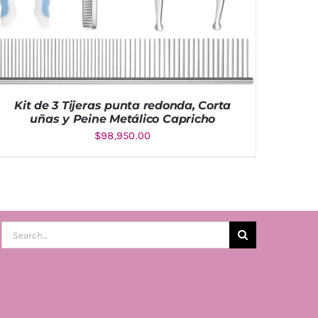
Kit de 3 Tijeras punta redonda, Corta
uñas y Peine Metálico Capricho
$
98,950.00
AÑADIR AL CARRITO
/
DETALLES
Buscar: