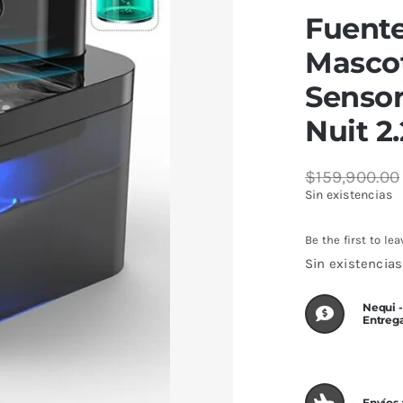
Fuente
Mascot
Senso
Nuit 2.
$
159,900.00
El
El
Sin existencias
precio
precio
original
actual
Be the first to lea
era:
es:
Sin existencias
$159,900.00
$136,850.00
Nequi -
Entreg
Envíos