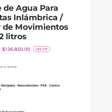
 de Agua Para
as Inlámbrica /
r de Movimientos
2 litros
$
136,850.00
14% Off
ve a review.
.
.
 Daviplata - Bancolombia - PSE - Contra
a
 a Toda Colombia