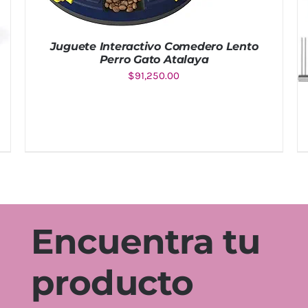
Juguete Interactivo Comedero Lento
Perro Gato Atalaya
$
91,250.00
AÑADIR AL CARRITO
/
DETALLES
Encuentra tu
producto