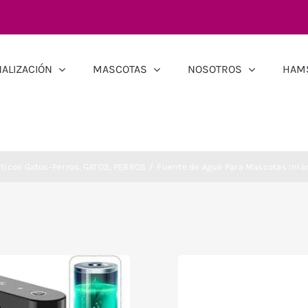
ALIZACIÓN
MASCOTAS
NOSOTROS
HAM
ticos Gatos-Perros
GATOS
PERROS
Fuente de Agua Para Mascotas Inlám