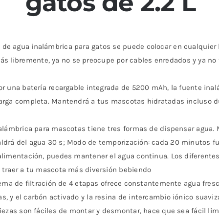
gatos de 2.2 L
de agua inalámbrica para gatos se puede colocar en cualquier l
 libremente, ya no se preocupe por cables enredados y ya no 
por una batería recargable integrada de 5200 mAh, la fuente in
carga completa. Mantendrá a tus mascotas hidratadas incluso d
inalámbrica para mascotas tiene tres formas de dispensar agua
ldrá del agua 30 s; Modo de temporización: cada 20 minutos fu
e alimentación, puedes mantener el agua continua. Los diferen
y traer a tu mascota más diversión bebiendo
tema de filtración de 4 etapas ofrece constantemente agua fresca
, y el carbón activado y la resina de intercambio iónico suaviza
piezas son fáciles de montar y desmontar, hace que sea fácil li