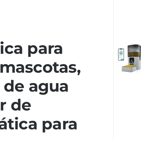
ica para
 mascotas,
e de agua
r de
tica para