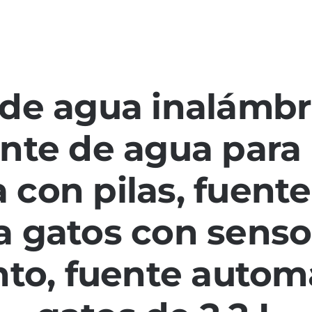
de agua inalámbr
ente de agua para
 con pilas, fuent
a gatos con senso
to, fuente automá