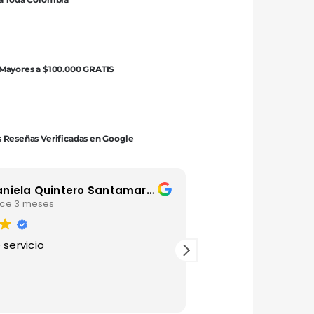
 Mayores a $100.000 GRATIS
 Reseñas Verificadas en Google
Daniela Quintero Santamaria
Luis Andre
ce 3 meses
hace 4 mese
 servicio
Gracias por esta ma
agradecido