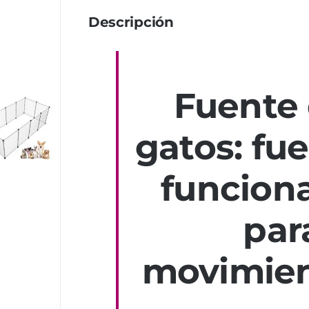
Descripción
Fuente 
gatos: fu
funciona
par
movimien