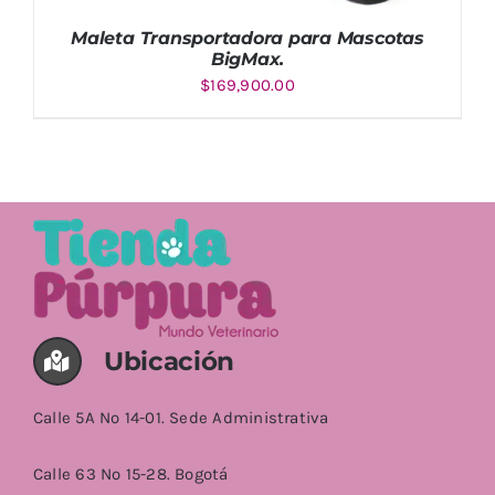
Maleta Transportadora para Mascotas
BigMax.
$
169,900.00
Valorado
AÑADIR AL CARRITO
/
DETALLES
con
5.00
de
5
Ubicación
Calle 5A No 14-01. Sede Administrativa
Calle 63 No 15-28. Bogotá