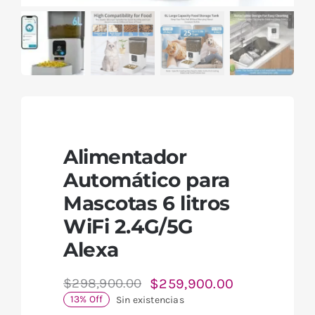
Alimentador
Automático para
Mascotas 6 litros
WiFi 2.4G/5G
Alexa
$
259,900.00
$
298,900.00
El
El
13% Off
Sin existencias
precio
precio