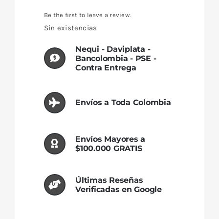
original
actual
era:
es:
Be the first to leave a review.
$298,900.00.
$259,900.00.
Sin existencias
Nequi - Daviplata -
Bancolombia - PSE -
Contra Entrega
Envíos a Toda Colombia
Envíos Mayores a
$100.000 GRATIS
Últimas Reseñas
Verificadas en Google