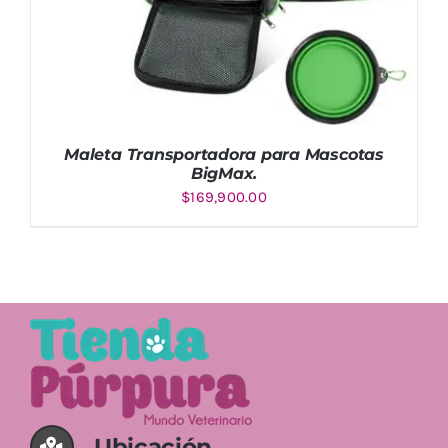
Maleta Transportadora para Mascotas
BigMax.
$
169,900.00
Valorado
AÑADIR AL CARRITO
/
DETALLES
con
5.00
de
5
Ubicación