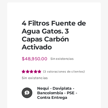
4 Filtros Fuente de
Agua Gatos. 3
Capas Carbón
Activado
$
48,950.00
Sin existencias
(
3
valoraciones de clientes)
Valorado
3
Sin existencias
con
5.00
de 5
en base a
Nequi - Daviplata -
valoraciones
Bancolombia - PSE -
de clientes
Contra Entrega