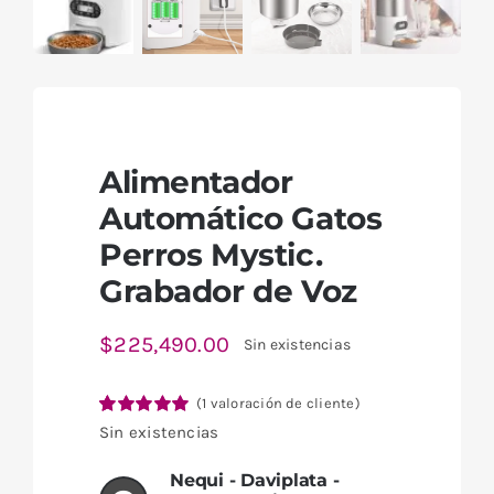
Alimentador
Automático Gatos
Perros Mystic.
Grabador de Voz
$
225,490.00
Sin existencias
(
1
valoración de cliente)
Valorado
1
Sin existencias
con
5.00
de 5
en base a
Nequi - Daviplata -
valoración