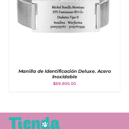
Manilla de Identificación Deluxe. Acero
Inoxidable
$
69,900.00
Valorado
AÑADIR AL CARRITO
/
DETALLES
con
4.33
de 5