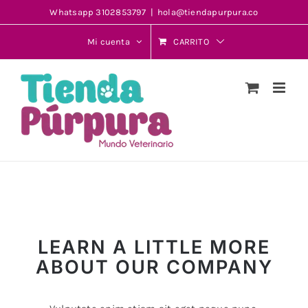
Saltar
Whatsapp 3102853797
|
hola@tiendapurpura.co
al
Mi cuenta
CARRITO
contenido
LEARN A LITTLE MORE
ABOUT OUR COMPANY