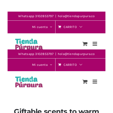
Giftable scents to warm