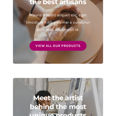
the best artisans
Mauris blandit aliquet elit, eget
tincidunt nibh pulvinar a curabitur
arcu erat, accumsan id.
VIEW ALL OUR PRODUCTS
Meet the artist
behind the most
unique products