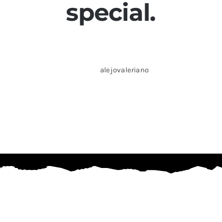
special.
alejovaleriano