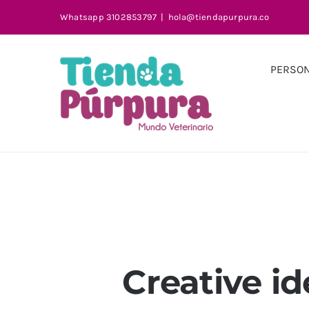
Saltar
Whatsapp 3102853797
|
hola@tiendapurpura.co
al
contenido
PERSON
Creative id