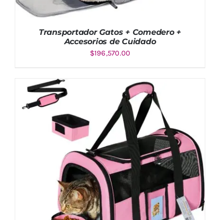
Transportador Gatos + Comedero +
Accesorios de Cuidado
$
196,570.00
Valorado
AÑADIR AL CARRITO
/
DETALLES
con
5.00
de
5