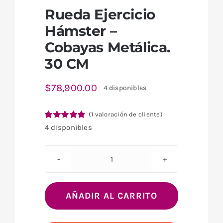
Rueda Ejercicio
Hámster –
Cobayas Metálica.
30 CM
$
78,900.00
4 disponibles
(
1
valoración de cliente)
Valorado
1
4 disponibles
con
5.00
de 5
en base a
valoración
de un cliente
Rueda
Ejercicio
Hámster
AÑADIR AL CARRITO
-