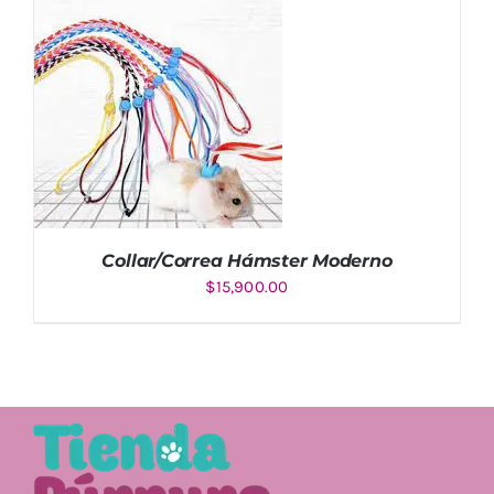
AÑADIR AL CARRITO
/
DETALLES
Collar/Correa Hámster Moderno
$
15,900.00
Valorado
AÑADIR AL CARRITO
/
con
5.00
de
DETALLES
5