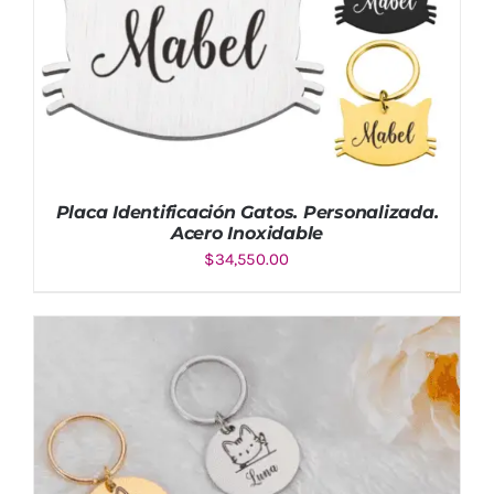
Placa Identificación Gatos. Personalizada.
Acero Inoxidable
$
34,550.00
Valorado
AÑADIR AL CARRITO
/
DETALLES
con
4.50
de
5