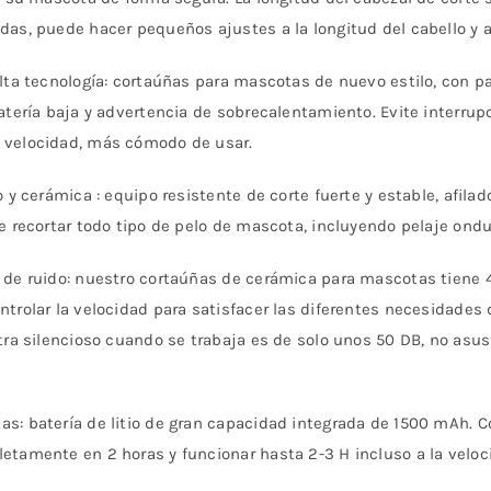
das, puede hacer pequeños ajustes a la longitud del cabello y 
alta tecnología: cortaúñas para mascotas de nuevo estilo, con 
atería baja y advertencia de sobrecalentamiento. Evite interrup
 velocidad, más cómodo de usar.
 y cerámica : equipo resistente de corte fuerte y estable, afilad
e recortar todo tipo de pelo de mascota, incluyendo pelaje ondul
 de ruido: nuestro cortaúñas de cerámica para mascotas tiene 4
ntrolar la velocidad para satisfacer las diferentes necesidades
ltra silencioso cuando se trabaja es de solo unos 50 DB, no asu
s: batería de litio de gran capacidad integrada de 1500 mAh. Co
etamente en 2 horas y funcionar hasta 2-3 H incluso a la veloc