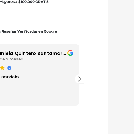
 Mayores a $100.000 GRATIS
 Reseñas Verificadas en Google
Daniela Quintero Santamaria
Luis Andre
ce 2 meses
hace 4 mese
 servicio
Gracias por esta ma
agradecido