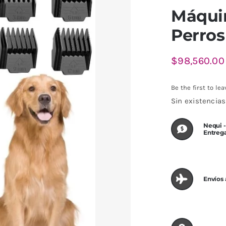
Máquin
Perros
$
98,560.00
Be the first to lea
Sin existencias
Nequi -
Entreg
Envíos