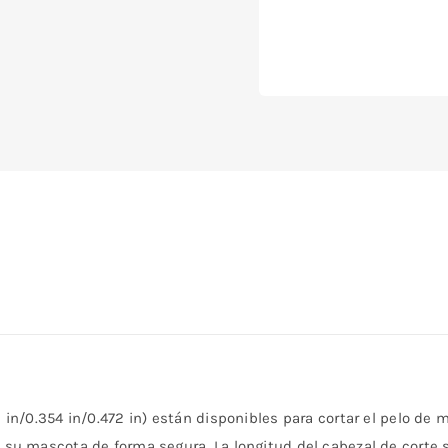
6 in/0.354 in/0.472 in) están disponibles para cortar el pelo de 
 a su mascota de forma segura. La longitud del cabezal de corte