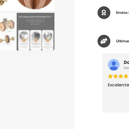
Envíos
Últimas
hac
Excelente 