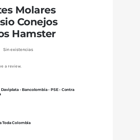
es Molares
sio Conejos
os Hamster
Sin existencias
ve a review.
 Daviplata - Bancolombia - PSE - Contra
a
 a Toda Colombia