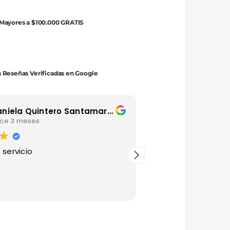
 Mayores a $100.000 GRATIS
 Reseñas Verificadas en Google
Daniela Quintero Santamaria
Luis Andrey
e 3 meses
hace 4 meses
servicio
Gracias por esta man
agradecido