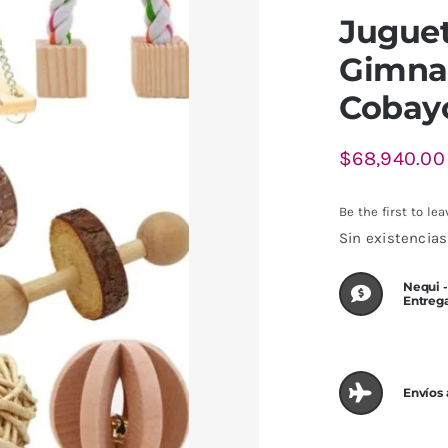
Juguet
Gimna
Cobay
$
68,940.00
Be the first to lea
Sin existencias
Nequi -
Entreg
Envíos