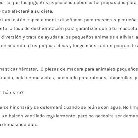
or lo que los juguetes especiales deben estar preparados para e
 que afectará a su dieta.
atural están especialmente diseñados para mascotas pequeñas
e la tasa de deshidratación para garantizar que a tu mascota 
 diversión y trata de ayudar a los pequeños animales a aliviar l
 de acuerdo a tus propias ideas y luego construir un parque de 
 masticar hámster, 10 piezas de madera para animales pequeño
e rueda, bola de mascotas, adecuado para ratones, chinchillas, p
e hámster?
a se hinchará y se deformará cuando se reúna con agua. No limp
n un balcón ventilado regularmente, pero no necesita ser demasi
no demasiado duro.