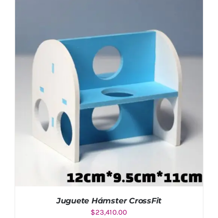
Juguete Hámster CrossFit
$
23,410.00