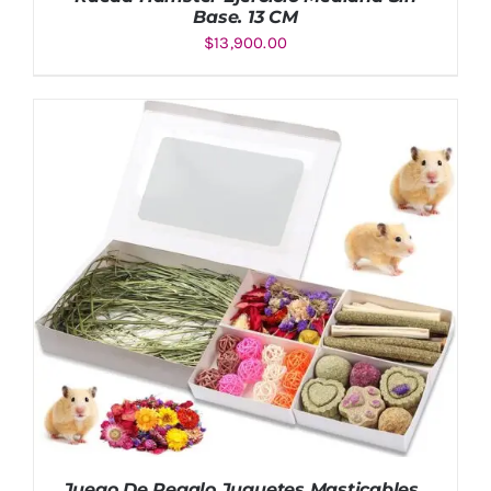
Base. 13 CM
$
13,900.00
Valorado
AÑADIR AL CARRITO
/
DETALLES
con
5.00
de
5
Juego De Regalo Juguetes Masticables ,