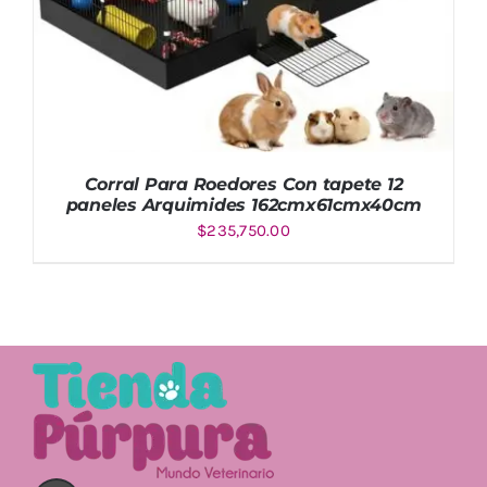
Corral Para Roedores Con tapete 12
paneles Arquimides 162cmx61cmx40cm
$
235,750.00
AÑADIR AL CARRITO
/
DETALLES