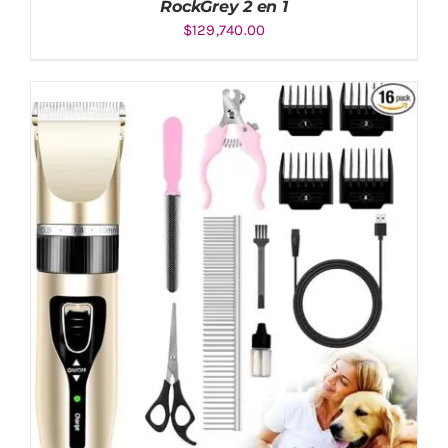
RockGrey 2 en 1
$
129,740.00
AÑADIR AL CARRITO
/
DETALLES