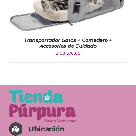
Transportador Gatos + Comedero +
Accesorios de Cuidado
$
196,570.00
Valorado
AÑADIR AL CARRITO
/
DETALLES
con
5.00
de
5
Ubicación