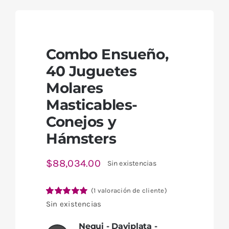
Combo Ensueño,
40 Juguetes
Molares
Masticables-
Conejos y
Hámsters
$
88,034.00
Sin existencias
(
1
valoración de cliente)
Valorado
1
Sin existencias
con
5.00
de 5
en base a
Nequi - Daviplata -
valoración