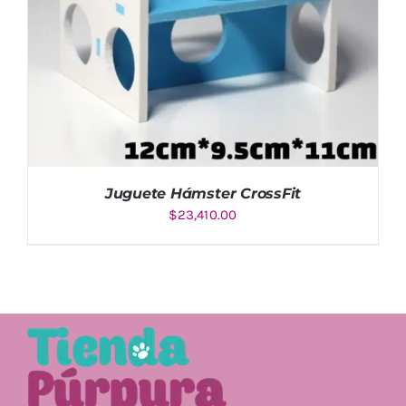
Juguete Hámster CrossFit
$
23,410.00
AÑADIR AL CARRITO
/
DETALLES