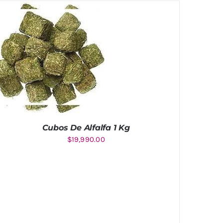
Cubos De Alfalfa 1 Kg
$
19,990.00
Valorado
AÑADIR AL CARRITO
/
con
4.67
de
DETALLES
5