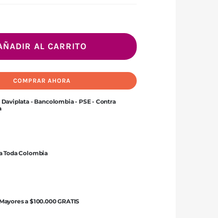
Casa
Bosque
AÑADIR AL CARRITO
para
hámster
COMPRAR AHORA
cantidad
 Daviplata - Bancolombia - PSE - Contra
a
 a Toda Colombia
 Mayores a $100.000 GRATIS