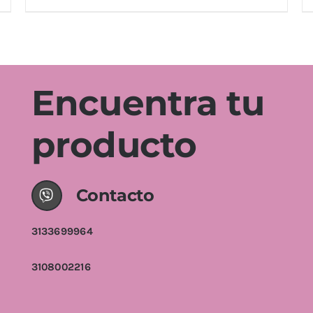
Valorado
AÑADIR AL CARRITO
/
DETALLES
con
5.00
de
Encuentra tu
5
producto
Contacto
3133699964
3108002216