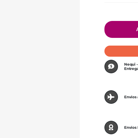
Nequi -
Entreg
Envíos
Envíos