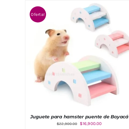
Oferta!
Juguete para hamster puente de Boyacá
El
El
$
16,900.00
$
22,900.00