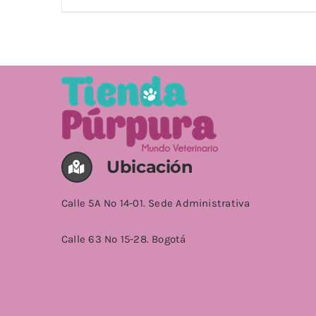
precio
precio
original
actual
era:
es:
$22,900.00.
$16,900.00.
Valorado
AÑADIR AL CARRITO
/
DETALLES
con
5.00
de
5
Ubicación
Calle 5A No 14-01. Sede Administrativa
Calle 63 No 15-28. Bogotá