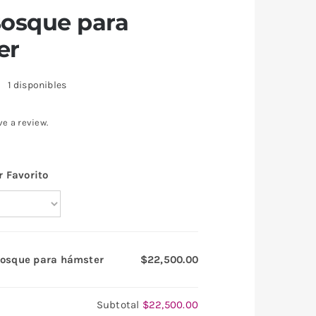
Bosque para
er
1 disponibles
ve a review.
r Favorito
osque para hámster
$22,500.00
Subtotal
$22,500.00