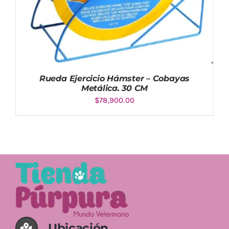
Rueda Ejercicio Hámster – Cobayas
Metálica. 30 CM
$
78,900.00
Valorado
AÑADIR AL CARRITO
/
DETALLES
con
5.00
de
5
Ubicación