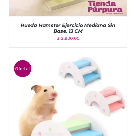
Rueda Hamster Ejercicio Mediana Sin
Base. 13 CM
$
13,900.00
Oferta!
Valorado
AÑADIR AL CARRITO
/
DETALLES
con
5.00
de
5