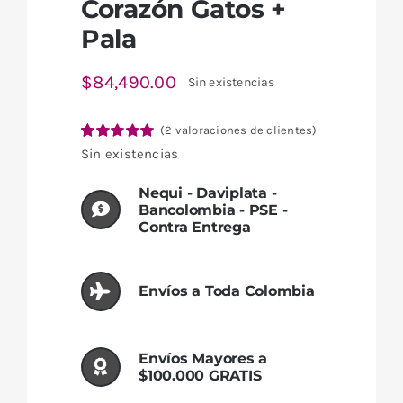
Corazón Gatos +
Pala
$
84,490.00
Sin existencias
(
2
valoraciones de clientes)
Valorado
2
Sin existencias
con
5.00
de 5
en base a
Nequi - Daviplata -
valoraciones
Bancolombia - PSE -
de clientes
Contra Entrega
Envíos a Toda Colombia
Envíos Mayores a
$100.000 GRATIS