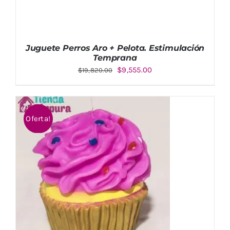
Juguete Perros Aro + Pelota. Estimulación
Temprana
El
El
$
9,555.00
$
19,820.00
precio
precio
original
actual
era:
es:
Oferta!
$19,820.00.
$9,555.00.
AÑADIR AL CARRITO
/
DETALLES