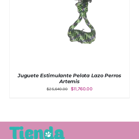
Juguete Estimulante Pelota Lazo Perros
Artemis
El
El
$
11,760.00
$
25,640.00
precio
precio
original
actual
era:
es:
$25,640.00.
$11,760.00.