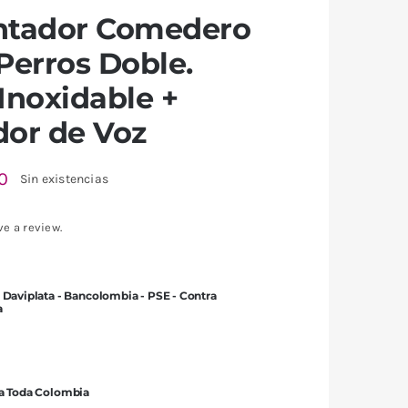
ntador Comedero
Perros Doble.
Inoxidable +
or de Voz
0
Sin existencias
ve a review.
 Daviplata - Bancolombia - PSE - Contra
a
 a Toda Colombia