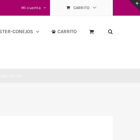
Mi cuenta
CARRITO
STER-CONEJOS
CARRITO
bador de Voz