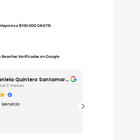
 Mayores a $100.000 GRATIS
 Reseñas Verificadas en Google
Daniela Quintero Santamaria
Luis Andre
ce 2 meses
hace 4 mese
 servicio
Gracias por esta ma
agradecido