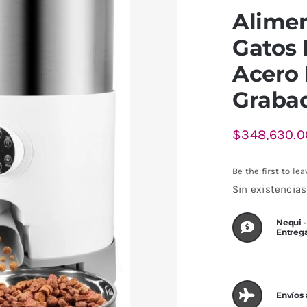
Alime
Gatos 
Acero 
Grabad
$
348,630.0
Be the first to lea
Sin existencias
Nequi -
Entreg
Envíos