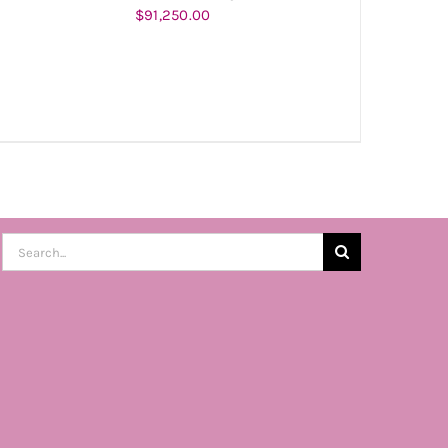
$
91,250.00
AÑADIR AL CARRITO
/
DETALLES
Buscar: