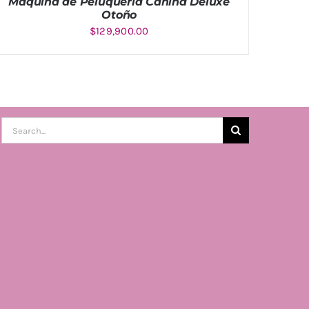
Máquina de Peluquería Canina Deluxe
Otoño
$
129,900.00
AÑADIR AL CARRITO
/
DETALLES
Buscar: