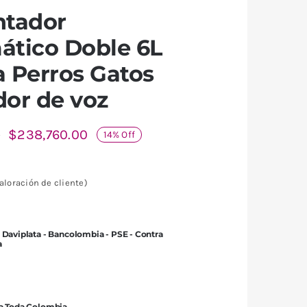
ntador
ático Doble 6L
 Perros Gatos
or de voz
$
238,760.00
0
14% Off
aloración de cliente)
.
0.
 Daviplata - Bancolombia - PSE - Contra
a
 a Toda Colombia