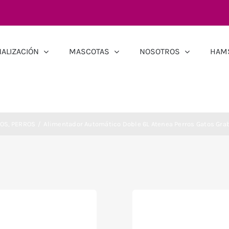
ALIZACIÓN
MASCOTAS
NOSOTROS
HAM
TOS
PERROS
Alimentador Automático Doble 6L Atenea Perros Gatos Gra