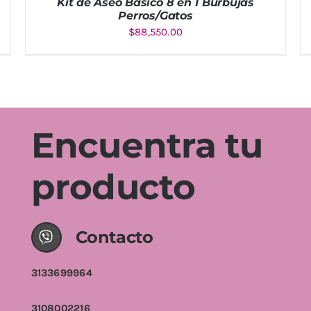
Kit de Aseo Básico 8 en 1 Burbujas
Perros/Gatos
$
88,550.00
AÑADIR AL CARRITO
/
DETALLES
Encuentra tu
producto
Contacto
3133699964
3108002216